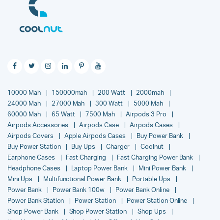
10000 Mah
150000mah
200 Watt
2000mah
24000 Mah
27000 Mah
300 Watt
5000 Mah
60000 Mah
65 Watt
7500 Mah
Airpods 3 Pro
Airpods Accessories
Airpods Case
Airpods Cases
Airpods Covers
Apple Airpods Cases
Buy Power Bank
Buy Power Station
Buy Ups
Charger
Coolnut
Earphone Cases
Fast Charging
Fast Charging Power Bank
Headphone Cases
Laptop Power Bank
Mini Power Bank
Mini Ups
Multifunctional Power Bank
Portable Ups
Power Bank
Power Bank 100w
Power Bank Online
Power Bank Station
Power Station
Power Station Online
Shop Power Bank
Shop Power Station
Shop Ups