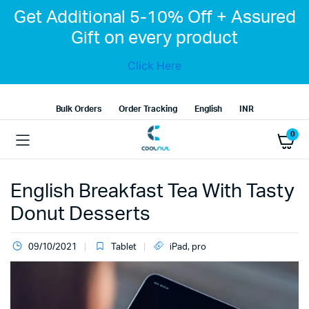
Get Additional 5-10% Off + Assured
Gift on every product
Click Here
Bulk Orders
Order Tracking
English
INR
0
English Breakfast Tea With Tasty
Donut Desserts
09/10/2021
Tablet
iPad
,
pro